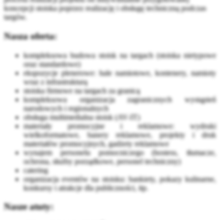
koncepcji stoiska poprzez realizację i obsługę techniczną podczas
targów.
Nasza oferta:
kompleksowa budowa stoisk na targach (stoiska nietypowe
oraz standardowe)
ekspozycje plenerowe: hale namiotowe, kontenery, namioty
wraz z infrastrukturą
stoiska firmowe na targach za granicą
kompleksowa organizacja zagranicznych wystąpień
narodowych i regionalnych
obsługa multimedialna stoisk (AV-IT)
materiały promocyjne i reklamowe: wydruki
wielkoformatowe, banery reklamowe, projekty i druk
materiałów promocyjnych, gadżety reklamowe
wynajem personelu pomocniczego (hostess, tłumacze,
ochrona, służby porządkowe, personel techniczny)
catering
organizacja eventów na stoisku: bankiety, pokazy kulinarne,
konkursy i atrakcje dla publiczności, itp.
Nasze atuty: