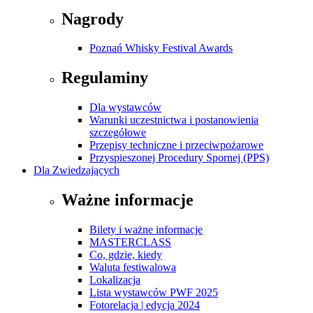
Nagrody
Poznań Whisky Festival Awards
Regulaminy
Dla wystawców
Warunki uczestnictwa i postanowienia
szczegółowe
Przepisy techniczne i przeciwpożarowe
Przyspieszonej Procedury Spornej (PPS)
Dla Zwiedzających
Ważne informacje
Bilety i ważne informacje
MASTERCLASS
Co, gdzie, kiedy
Waluta festiwalowa
Lokalizacja
Lista wystawców PWF 2025
Fotorelacja | edycja 2024