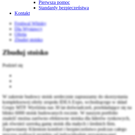
Pierwsza pomoc
Standardy bezpieczeństwa
Kontakt
Festiwal Whisky
Dla Wystawcy
Oferta
Zbuduj stoisko
Zbuduj stoisko
Podziel się
W zakresie budowy stoisk serdecznie zapraszamy do skorzystania
kompleksowej oferty zespołu IDEA Expo, wchodzącego w skład
Grupy MTP. Wyróżnia nas 30 lat doświadczeń, przekładające się na
blisko 6000 stoisk budowanych rocznie. W naszym portfolio
znaleźć można zarówno efektowne stoiska dla liderów rynkowych,
jak również szeroką gamę stoisk dla małych i średnich firm.
Zapewniamy Klientom komfort i bezpieczeństwo podczas całego
procesu realizacji projektu od indywidualnie przygotowanej