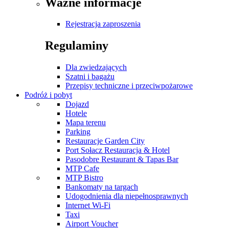
Ważne informacje
Rejestracja zaproszenia
Regulaminy
Dla zwiedzających
Szatni i bagażu
Przepisy techniczne i przeciwpożarowe
Podróż i pobyt
Dojazd
Hotele
Mapa terenu
Parking
Restauracje Garden City
Port Sołacz Restauracja & Hotel
Pasodobre Restaurant & Tapas Bar
MTP Cafe
MTP Bistro
Bankomaty na targach
Udogodnienia dla niepełnosprawnych
Internet Wi-Fi
Taxi
Airport Voucher