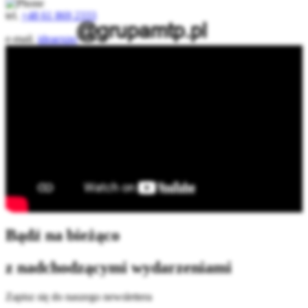
tel.
+48 61 869 2333
e-mail.
ideaexpo
Bądź na bieżąco
z nadchodzącymi wydarzeniami
Zapisz się do naszego newslettera