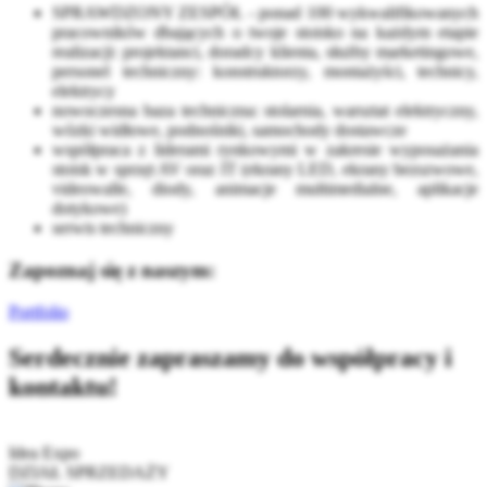
SPRAWDZONY ZESPÓŁ - ponad 100 wykwalifikowanych
pracowników dbających o twoje stoisko na każdym etapie
realizacji: projektanci, doradcy klienta, służby marketingowe,
personel techniczny: konstruktorzy, montażyści, technicy,
elektrycy
nowoczesna baza techniczna: stolarnia, warsztat elektryczny,
wózki widłowe, podnośniki, samochody dostawcze
współpraca z liderami rynkowymi w zakresie wyposażania
stoisk w sprzęt AV oraz IT (ekrany LED, ekrany bezszwowe,
videowalle, diody, animacje multimedialne, aplikacje
dotykowe)
serwis techniczny
Zapoznaj się z naszym:
Portfolio
Serdecznie zapraszamy do współpracy i
kontaktu!
Idea Expo
DZIAŁ SPRZEDAŻY