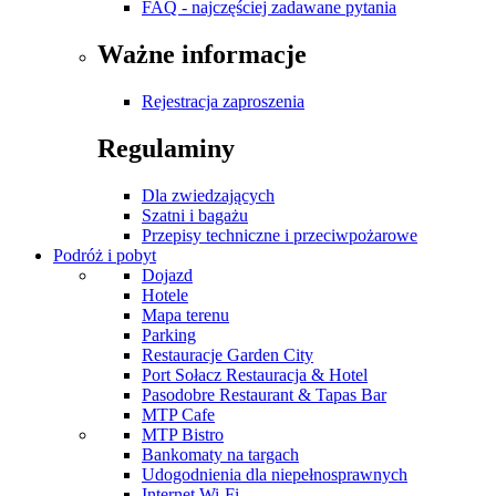
FAQ - najczęściej zadawane pytania
Ważne informacje
Rejestracja zaproszenia
Regulaminy
Dla zwiedzających
Szatni i bagażu
Przepisy techniczne i przeciwpożarowe
Podróż i pobyt
Dojazd
Hotele
Mapa terenu
Parking
Restauracje Garden City
Port Sołacz Restauracja & Hotel
Pasodobre Restaurant & Tapas Bar
MTP Cafe
MTP Bistro
Bankomaty na targach
Udogodnienia dla niepełnosprawnych
Internet Wi-Fi