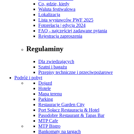
Co, gdzie, kiedy
Waluta festiwalowa
Lokalizacja
Lista wystawców PWF 2025
Fotorelacja | edycja 2024
FAQ - najczęściej zadawane pytania
Rejestracja zaproszenia
Regulaminy
Dla zwiedzających
Szatni i bagażu
Przepisy techniczne i przeciwpożarowe
Podróż i pobyt
Dojazd
Hotele
Mapa terenu
Parking
Restauracje Garden City
Port Sołacz Restauracja & Hotel
Pasodobre Restaurant & Tapas Bar
MTP Cafe
MTP Bistro
Bankomaty na targach