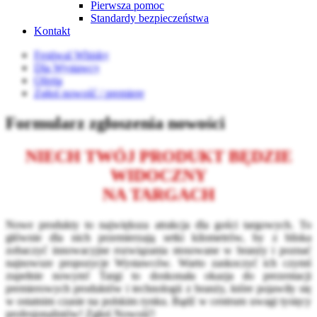
Pierwsza pomoc
Standardy bezpieczeństwa
Kontakt
Festiwal Whisky
Dla Wystawcy
Oferta
Zgłoś nowość / premierę
Formularz zgłoszenia nowości
NIECH TWÓJ PRODUKT BĘDZIE
WIDOCZNY
NA TARGACH
Nowe produkty to największa atrakcja dla gości targowych. To
głównie dla nich przemierzają setki kilometrów, by z bliska
zobaczyć innowacyjne rozwiązania stosowane w branży i poznać
najnowsze propozycje Wystawców. Warto zaskoczyć ich czymś
zupełnie nowym! Targi to doskonała okazja do prezentacji
premierowych produktów i technologii z branży, które pojawiły się
w ostatnim czasie na polskim rynku. Bądź w centrum uwagi tysięcy
profesjonalistów! Zgłoś Nowość!