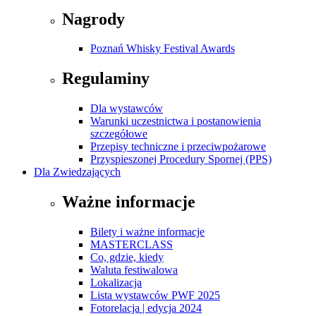
Nagrody
Poznań Whisky Festival Awards
Regulaminy
Dla wystawców
Warunki uczestnictwa i postanowienia
szczegółowe
Przepisy techniczne i przeciwpożarowe
Przyspieszonej Procedury Spornej (PPS)
Dla Zwiedzających
Ważne informacje
Bilety i ważne informacje
MASTERCLASS
Co, gdzie, kiedy
Waluta festiwalowa
Lokalizacja
Lista wystawców PWF 2025
Fotorelacja | edycja 2024