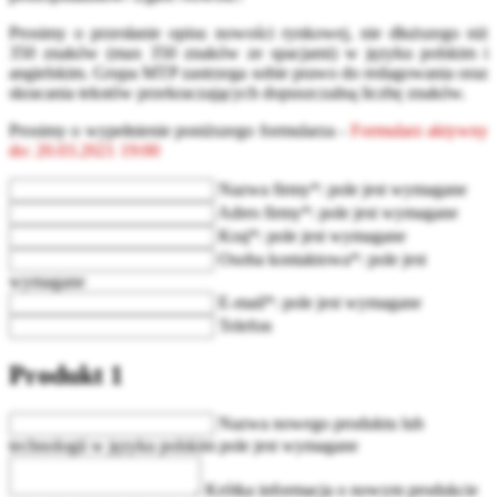
Prosimy o przesłanie opisu nowości rynkowej, nie dłuższego niż
350 znaków (max 350 znaków ze spacjami) w języku polskim i
angielskim. Grupa MTP zastrzega sobie prawo do redagowania oraz
skracania tekstów przekraczających dopuszczalną liczbę znaków.
Prosimy o wypełnienie poniższego formularza -
Formularz aktywny
do: 20.03.2021 19:00
Nazwa firmy*:
pole jest wymagane
Adres firmy*:
pole jest wymagane
Kraj*:
pole jest wymagane
Osoba kontaktowa*:
pole jest
wymagane
E-mail*:
pole jest wymagane
Telefon
Produkt 1
Nazwa nowego produktu lub
technologii w języku polskim
pole jest wymagane
Krótka informacja o nowym produkcie