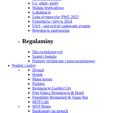
Co, gdzie, kiedy
Waluta festiwalowa
Lokalizacja
Lista wystawców PWF 2025
Fotorelacja | edycja 2024
FAQ - najczęściej zadawane pytania
Rejestracja zaproszenia
Regulaminy
Dla zwiedzających
Szatni i bagażu
Przepisy techniczne i przeciwpożarowe
Podróż i pobyt
Dojazd
Hotele
Mapa terenu
Parking
Restauracje Garden City
Port Sołacz Restauracja & Hotel
Pasodobre Restaurant & Tapas Bar
MTP Cafe
MTP Bistro
Bankomaty na targach