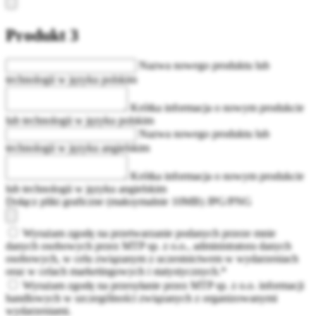
Produkt 3
Nazwa nowego produktu lub
technologii w języku polskim
Krótka informacja o nowym produkcie
lub technologii w języku polskim
Nazwa nowego produktu lub
technologii w języku angielskim
Krótka informacja o nowym produkcie
lub technologii w języku angielskim
Dołącz pliki graficzne (maksymalnie 10MB) JPG/PNG
Wyrażam zgodę na przetwarzanie podanych przeze mnie
danych osobowych przez MTP sp. z o.o., administratora danych
osobowych, w celu związanym z uczestnictwem w wydarzeniach
oraz w celach marketingowych i statystycznych.*
Wyrażam zgodę na przesyłanie przez MTP sp. z o.o. informacji
handlowych w szczególności związanych z organizowanymi
wydarzeniami.