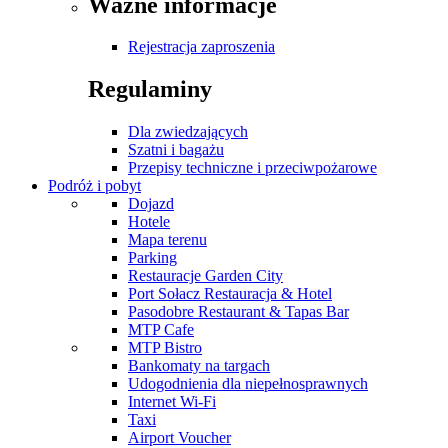
Ważne informacje
Rejestracja zaproszenia
Regulaminy
Dla zwiedzających
Szatni i bagażu
Przepisy techniczne i przeciwpożarowe
Podróż i pobyt
Dojazd
Hotele
Mapa terenu
Parking
Restauracje Garden City
Port Sołacz Restauracja & Hotel
Pasodobre Restaurant & Tapas Bar
MTP Cafe
MTP Bistro
Bankomaty na targach
Udogodnienia dla niepełnosprawnych
Internet Wi-Fi
Taxi
Airport Voucher