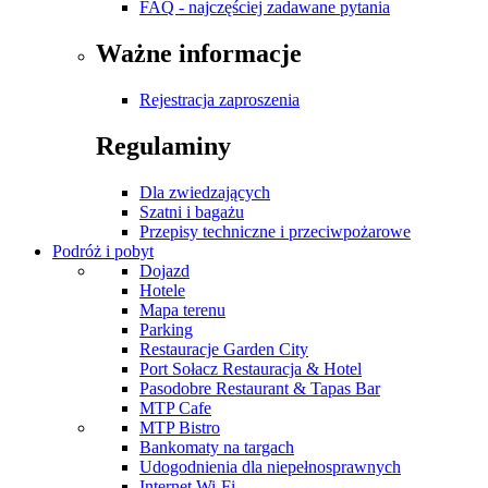
FAQ - najczęściej zadawane pytania
Ważne informacje
Rejestracja zaproszenia
Regulaminy
Dla zwiedzających
Szatni i bagażu
Przepisy techniczne i przeciwpożarowe
Podróż i pobyt
Dojazd
Hotele
Mapa terenu
Parking
Restauracje Garden City
Port Sołacz Restauracja & Hotel
Pasodobre Restaurant & Tapas Bar
MTP Cafe
MTP Bistro
Bankomaty na targach
Udogodnienia dla niepełnosprawnych
Internet Wi-Fi