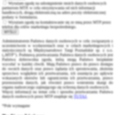
Wyrażam zgodę na udostępnienie moich danych osobowych
partnerom MTP, w celu otrzymywania od nich informacji
handlowych, drogą elektroniczną na adres poczty elektronicznej
podany w formularzu.
Wyrażam zgodę na kontaktowanie się ze mną przez MTP przez
telefon dla celów marketingu bezpośredniego.
WYŚLIJ
Administratorem Państwa danych osobowych w celu związanym z
uczestnictwem w wydarzeniach oraz w celach marketingowych i
statystycznych są Międzynarodowe Targi Poznańskie sp. z o.o.
(„MTP”). Podstawą przetwarzania Państwa danych osobowych jest
Państwa dobrowolna zgoda, którą mogą Państwo bezpłatnie
wycofać w każdej chwili. Mają Państwo prawo do prawo dostępu
do swoich danych oraz prawo żądania ich sprostowania, złożenia
sprzeciwu względem ich przetwarzania, ich usunięcia po upływie
wskazanych okresów lub ograniczenia ich przetwarzania, prawo
przenoszenia danych, jak również prawo wniesienia skargi do
organu nadzorczego zajmującego się ochroną danych osobowych.
Więcej informacji na temat celu i sposobu przetwarzania Państwa
danych osobowych przez MTP znajduje się
TUTAJ.
*Pole wymagane