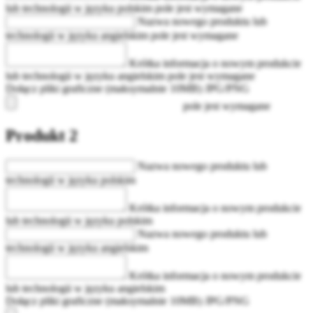
lub technologii w języku polskim
pole jest wymagane
Nazwa nowego produktu lub
technologii w języku angielskim
pole jest wymagane
Krótka informacja o nowym produkcie
lub technologii w języku angielskim
pole jest wymagane
Dołącz pliki graficzne (maksymalnie 10MB) JPG/PNG
pole jest wymagane
Produkt 2
Nazwa nowego produktu lub
technologii w języku polskim
Krótka informacja o nowym produkcie
lub technologii w języku polskim
Nazwa nowego produktu lub
technologii w języku angielskim
Krótka informacja o nowym produkcie
lub technologii w języku angielskim
Dołącz pliki graficzne (maksymalnie 10MB) JPG/PNG